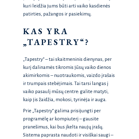
kuri leidžia jums būti arti vaiko kasdienės
patirties, pažangos ir pasiekimų.
KAS YRA
„TAPESTRY“?
„Tapestry“ – tai skaitmeninis dienynas, per
kurį dalinamės tikromis jūsų vaiko dienos
akimirkomis – nuotraukomis, vaizdo įrašais
ir trumpais stebėjimais. Tai tarsi langas į
vaiko pasaulį mūsų centre: galite matyti,
kaip jis žaidžia, mokosi, tyrinėja ir auga.
Prie „Tapestry“ galima prisijungti per
programėlę ar kompiuterį – gausite
pranešimus, kai bus įkelta naujų įrašų.
Sistema paprasta naudoti ir visiškai saugi –