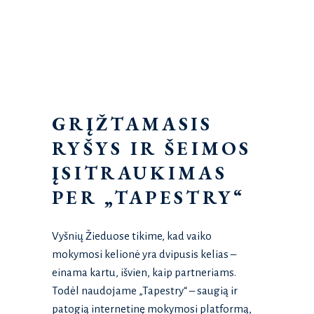
GRĮŽTAMASIS
RYŠYS IR ŠEIMOS
ĮSITRAUKIMAS
PER „TAPESTRY“
Vyšnių Žieduose tikime, kad vaiko
mokymosi kelionė yra dvipusis kelias –
einama kartu, išvien, kaip partneriams.
Todėl naudojame „Tapestry“ – saugią ir
patogią internetinę mokymosi platformą,