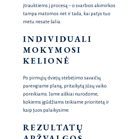
įtrauktiems į procesą – o svarbios akimirkos
tampa matomos net ir tada, kai patys tuo
metu nesate šalia.
INDIVIDUALI
MOKYMOSI
KELIONĖ
Po pirmųjų dviejų stebėjimo savaičių
parengiame planą, pritaikytą jūsų vaiko
poreikiams. Jame aiškiai nurodome,
kokiems įgūdžiams teikiame prioritetą ir
kaip juos palaikysime.
REZULTATŲ
APŽVALGOS