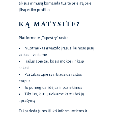
tik jūs ir mūsų komanda turite prieigą prie
jūsų vaiko profilio.
KĄ MATYSITE?
Platformoje „Tapestry“ rasite:
Nuotraukas ir vaizdo įrašus, kuriose jūsų
vaikas – veiksme
Įrašus apie tai, ko jis mokosi ir kaip
sekasi
Pastabas apie svarbiausius raidos
etapus
Jo pomėgius, idėjas ir pasiekimus
Tikslus, kurių siekiame kartu bei jų
aprašymą
Tai padeda jums išlikti informuotiems ir