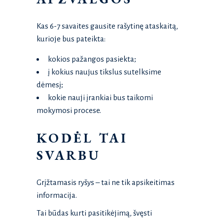
Kas 6-7 savaites gausite rašytinę ataskaitą,
kurioje bus pateikta:
kokios pažangos pasiekta;
į kokius naujus tikslus sutelksime
dėmesį;
kokie nauji įrankiai bus taikomi
mokymosi procese.
KODĖL TAI
SVARBU
Grįžtamasis ryšys – tai ne tik apsikeitimas
informacija.
Tai būdas kurti pasitikėjimą, švęsti