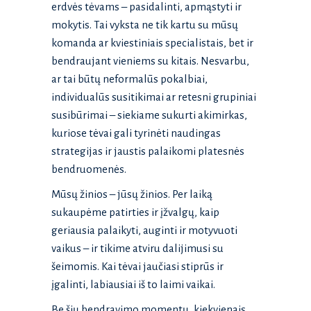
erdvės tėvams – pasidalinti, apmąstyti ir
mokytis. Tai vyksta ne tik kartu su mūsų
komanda ar kviestiniais specialistais, bet ir
bendraujant vieniems su kitais. Nesvarbu,
ar tai būtų neformalūs pokalbiai,
individualūs susitikimai ar retesni grupiniai
susibūrimai – siekiame sukurti akimirkas,
kuriose tėvai gali tyrinėti naudingas
strategijas ir jaustis palaikomi platesnės
bendruomenės.
Mūsų žinios – jūsų žinios. Per laiką
sukaupėme patirties ir įžvalgų, kaip
geriausia palaikyti, auginti ir motyvuoti
vaikus – ir tikime atviru dalijimusi su
šeimomis. Kai tėvai jaučiasi stiprūs ir
įgalinti, labiausiai iš to laimi vaikai.
Be šių bendravimo momentų, kiekvienais